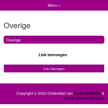
Menu +
Overige
Overige
Link toevoegen
Link toevoegen
Copyright © 2023 Onderdeel van
BaakmanMedia
&
Vrolijk Internet Services